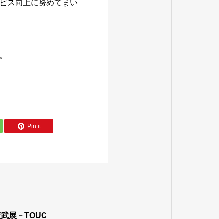
ビス向上に努めてまい
。
Pin it
武展－TOUC